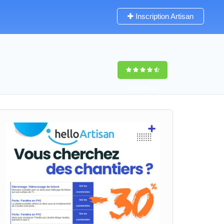
Inscription Artisan
9,5
(100%)
0
votes