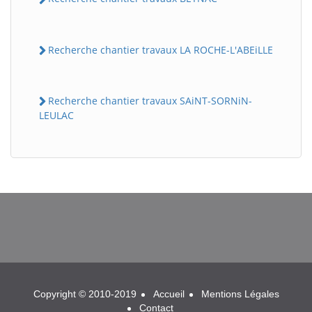
Recherche chantier travaux LA ROCHE-L'ABEiLLE
Recherche chantier travaux SAiNT-SORNiN-
LEULAC
BatiWebPro
B
Assistant en ligne
B
Copyright © 2010-2019
Accueil
Mentions Légales
Contact